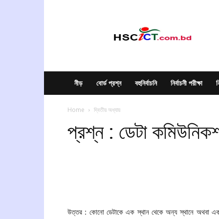
hscict.com.bd
নীড়
বোর্ড প্রশ্ন
বহুনির্বাচনি
নির্বাচনী পরীক্ষা
ন
Home
দ্বিতীয় অধ্যায়
প্রশ্ন : ডেটা কমিউনিক
উত্তর : কোনো ডেটাকে এক স্থান থেকে অন্য স্থানে অথবা এ