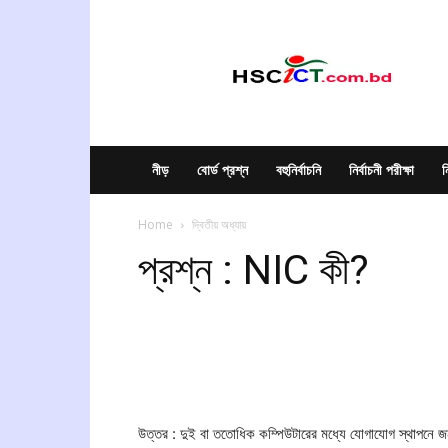
hscict.com.bd
নীড়
বোর্ড প্রশ্ন
বহুনির্বাচনি
নির্বাচনী পরীক্ষা
ন
Home
দ্বিতীয় অধ্যায়
প্রশ্ন : NIC কী?
উত্তর : দুই বা ততোধিক কম্পিউটারের মধ্যে যোগাযোগ স্থাপনে 