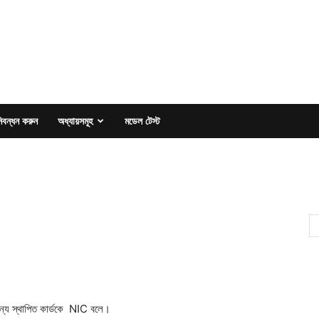
িবন্ধন করুন
অধ্যায়সমূহ
মডেল টেস্ট
জন্য স্থাপিত কার্ডকে NIC বলে।