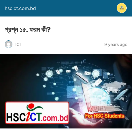
hscict.com.bd
প্রশ্ন ১৫. ফরম কী?
ICT
9 years ago