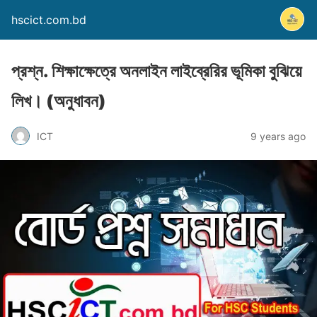
hscict.com.bd
প্রশ্ন. শিক্ষাক্ষেত্রে অনলাইন লাইব্রেরির ভূমিকা বুঝিয়ে
লিখ। (অনুধাবন)
ICT
9 years ago