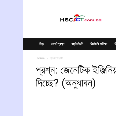
hscict.com.bd
নীড়
বোর্ড প্রশ্ন
বহুনির্বাচনি
নির্বাচনী পরীক্ষা
ন
Home
প্রথম অধ্যায়
প্রশ্ন: জেনেটিক ইঞ্জিনি
দিচ্ছে? (অনুধাবন)