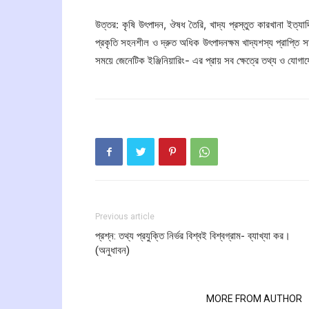
উত্তর: কৃষি উৎপাদন, ঔষধ তৈরি, খাদ্য প্রস্তুত কারখানা ইত্য
প্রকৃতি সহনশীল ও দ্রুত অধিক উৎপাদনক্ষম খাদ্যশস্য প্রাপ্তি 
সময়ে জেনেটিক ইঞ্জিনিয়ারিং- এর প্রায় সব ক্ষেত্রে তথ্য ও যোগা
Previous article
প্রশ্ন: তথ্য প্রযুক্তি নির্ভর বিশ্বই বিশ্বগ্রাম- ব্যাখ্যা কর।
(অনুধাবন)
RELATED ARTICLES
MORE FROM AUTHOR