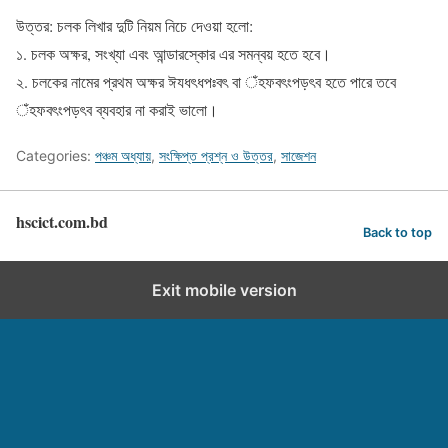
উত্তর: চলক লিখার দুটি নিয়ম নিচে দেওয়া হলো:
১. চলক অক্ষর, সংখ্যা এবং আন্ডারস্কোর এর সমন্বয় হতে হবে।
২. চলকের নামের প্রথম অক্ষর ঈযধৎধপঃবৎ বা ঁহফবৎংপড়ৎব হতে পারে তবে
ঁহফবৎংপড়ৎব ব্যবহার না করাই ভালো।
Categories:
পঞ্চম অধ্যায়
,
সংক্ষিপ্ত প্রশ্ন ও উত্তর
,
সাজেশন
hscict.com.bd
Back to top
Exit mobile version