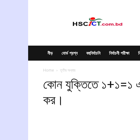
hscict.com.bd
নীড়
বোর্ড প্রশ্ন
বহুনির্বাচনি
নির্বাচনী পরীক্ষা
ন
Home
তৃতীয় অধ্যায়
কোন যুক্তিতে ১+১=১ এ
কর।