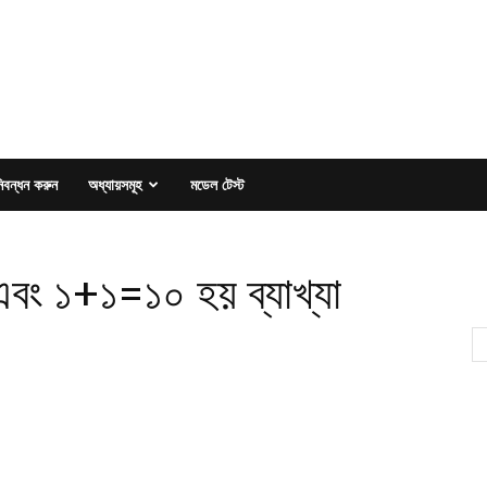
িবন্ধন করুন
অধ্যায়সমূহ
মডেল টেস্ট
বং ১+১=১০ হয় ব্যাখ্যা