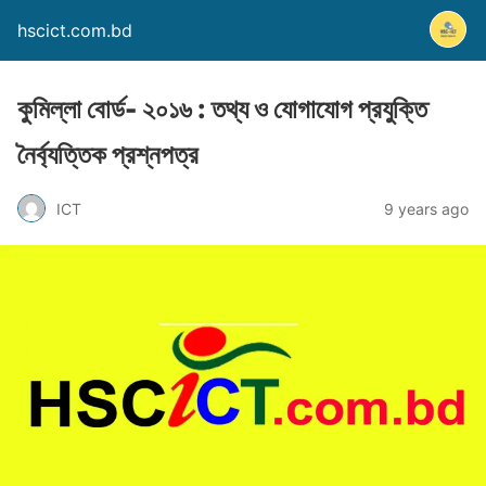
hscict.com.bd
কুমিল্লা বোর্ড- ২০১৬ : তথ্য ও যোগাযোগ প্রযুক্তি
নৈর্ব্যত্তিক প্রশ্নপত্র
ICT
9 years ago