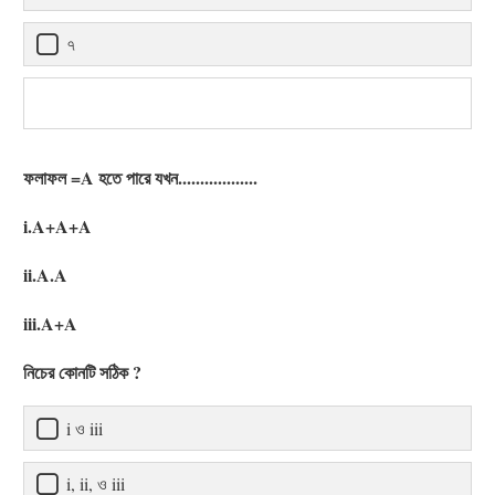
৭
ফলাফল =A হতে পারে যখন..................
i.A+A+A
ii.A.A
iii.A+A
নিচের কোনটি সঠিক ?
i ও iii
i, ii, ও iii