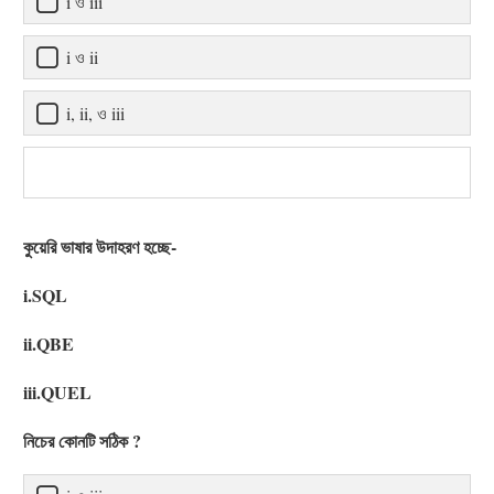
i ও iii
i ও ii
i, ii, ও iii
কুয়েরি ভাষার উদাহরণ হচ্ছে-
i.SQL
ii.QBE
iii.QUEL
নিচের কোনটি সঠিক ?