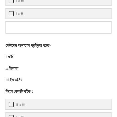
i ও iii
i ও ii
ডেটাবেজ সাজানোর প্রক্রিয়া হচ্ছে-
i.সর্টিং
ii.রিলেশন
iii.ইনডেক্সিং
নিচের কোনটি সঠিক ?
ii ও iii