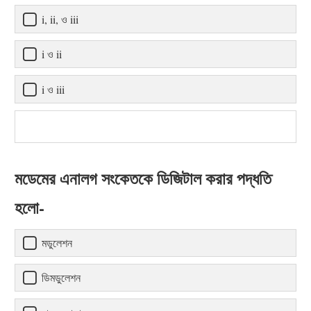
i, ii, ও iii
i ও ii
i ও iii
মডেমের এনালগ সংকেতকে ডিজিটাল করার পদ্ধতি
হলো-
মডুলেশন
ডিমডুলেশন