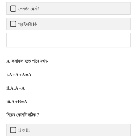
প্লেইন টেক্সট
প্রাইমারী কি
A ফলাফল হতে পারে যখন-
i.A+A+A=A
ii.A.A=A
iii.A+B=A
নিচের কোনটি সঠিক ?
ii ও iii