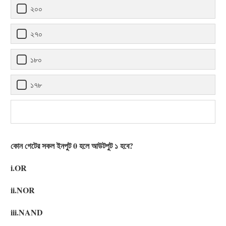
২০০
২৭০
১৮০
১৭৮
কোন গেটের সকল ইনপুট 0 হলে আউটপুট ১ হবে?
i.OR
ii.NOR
iii.NAND