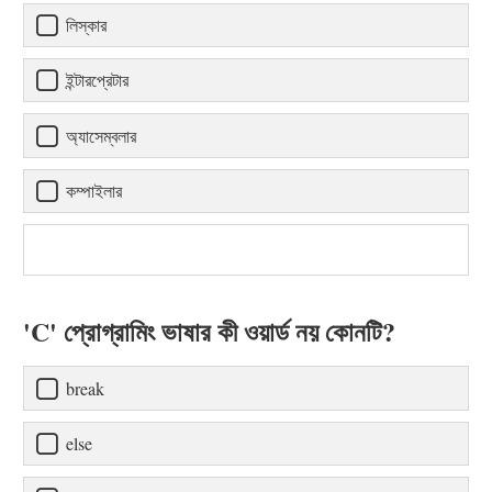
লিস্কার
ইন্টারপ্রেটার
অ্যাসেম্বলার
কম্পাইলার
'C' প্রোগ্রামিং ভাষার কী ওয়ার্ড নয় কোনটি?
break
else