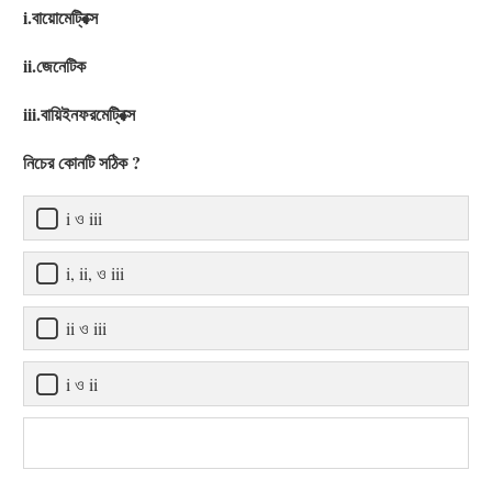
i.বায়োমেট্রিক্স
ii.জেনেটিক
iii.বায়িইনফরমেট্রিক্স
নিচের কোনটি সঠিক ?
i ও iii
i, ii, ও iii
ii ও iii
i ও ii