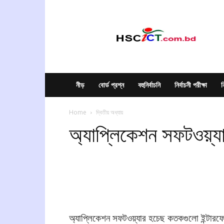
hscict.com.bd
নীড়
বোর্ড প্রশ্ন
বহুনির্বাচনি
নির্বাচনী পরীক্ষা
ন
Home
দ্বিতীয় অধ্যায়
অ্যাপ্লিকেশন সফটওয়্য
অ্যাপ্লিকেশন সফটওয়্যার হচেছ কতকগুলো ইন্টারফেস 