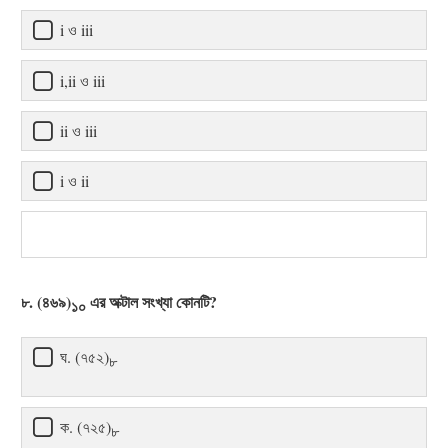
i ও iii
i,ii ও iii
ii ও iii
i ও ii
৮. (৪৬৯)
এর অক্টাল সংখ্যা কোনটি?
১০
ঘ. (৭৫২)
৮
ক. (৭২৫)
৮