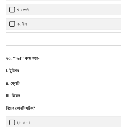
খ. বেগুনী
ক. নীল
২০. "%f" কাজ করে-
i. ইন্টিনার
ii. ফ্লোট
iii. রিয়েল
নিচের কোনটি সঠিক?
i,ii ও iii