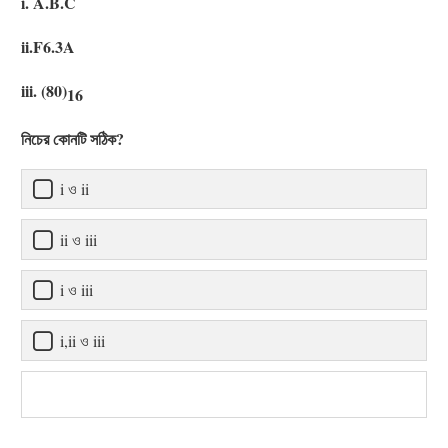
i. A.B.C
ii.F6.3A
iii. (80)
16
নিচের কোনটি সঠিক?
i ও ii
ii ও iii
i ও iii
i,ii ও iii