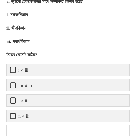
১. ন্যানো টেকনোলজির সাথে সম্পর্কিত বিজ্ঞান হচ্ছে-
i. সমাজবিজ্ঞান
ii. জীববিজ্ঞান
iii. পদার্থবিজ্ঞান
নিচের কোনটি সঠিক?
i ও iii
i,ii ও iii
i ও ii
ii ও iii