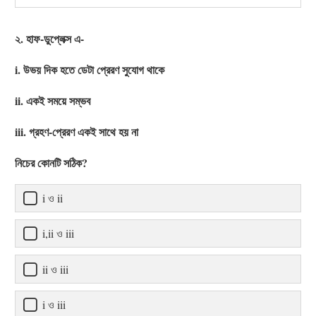
২. হাফ-ডুপ্লেক্স এ-
i. উভয় দিক হতে ডেটা প্রেরণ সুযোগ থাকে
ii. একই সময়ে সম্ভব
iii. গ্রহণ-প্রেরণ একই সাথে হয় না
নিচের কোনটি সঠিক?
i ও ii
i,ii ও iii
ii ও iii
i ও iii