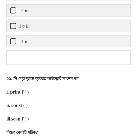
i ও iii
ii ও iii
i ও ii
২১. সি-প্রোগ্রামে ব্যবহৃত লাইব্রেরি ফাংশন হল-
i. print f ( )
ii. const ( )
iii.scan f ( )
নিচের কোনটি সঠিক?