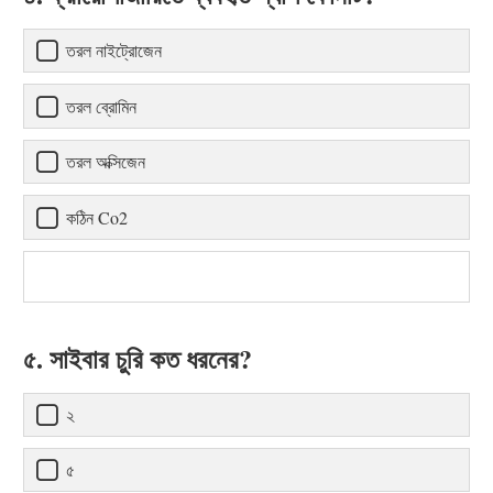
তরল নাইট্রোজেন
তরল ব্রোমিন
তরল অক্সিজেন
কঠিন Co2
৫. সাইবার চুরি কত ধরনের?
২
৫