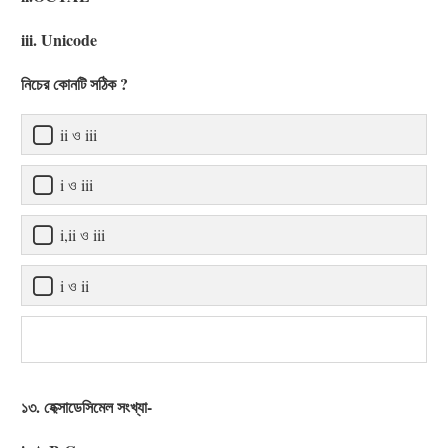
iii. Unicode
নিচের কোনটি সঠিক ?
ii ও iii
i ও iii
i,ii ও iii
i ও ii
১৩. হেক্সাডেসিমেল সংখ্যা-