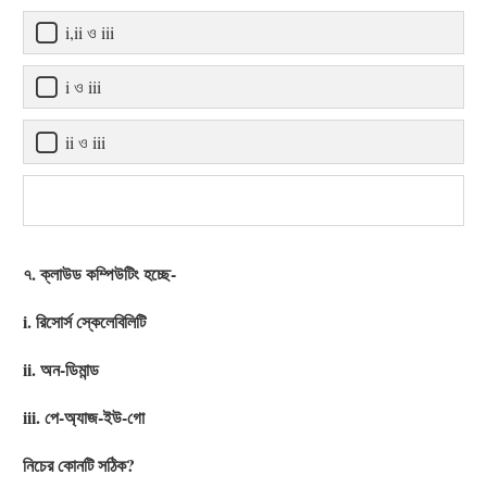
i,ii ও iii
i ও iii
ii ও iii
৭. ক্লাউড কম্পিউটিং হচ্ছে-
i. রিসোর্স স্কেলেবিলিটি
ii. অন-ডিমান্ড
iii. পে-অ্যাজ-ইউ-গো
নিচের কোনটি সঠিক?