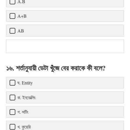
A.B
A+B
AB
১৬. শর্তানুযায়ী ডেটা খুঁজে বের করাকে কী বলে?
ঘ. Entity
ক. ইনডেক্সিং
গ. সটিং
খ. কুয়েরি