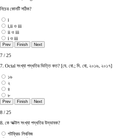
নিচের কোনটি সঠিক?
i
i,ii ও iii
ii ও iii
i ও iii
7 / 25
7. Octal সংখ্যা পদ্ধতির ভিত্তি কত? [যে. বাে.; দি. বাে, ২০১৬, ২০১৭]
১৬
২
৪
৮
8 / 25
8. কে অক্টাল সংখ্যা পদ্ধতির উদ্ভাবক?
গটফ্রিড লিবনিজ