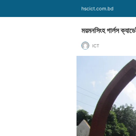
hscict.com.bd
ময়মনসিংহ গার্লস ক্যাড
ICT