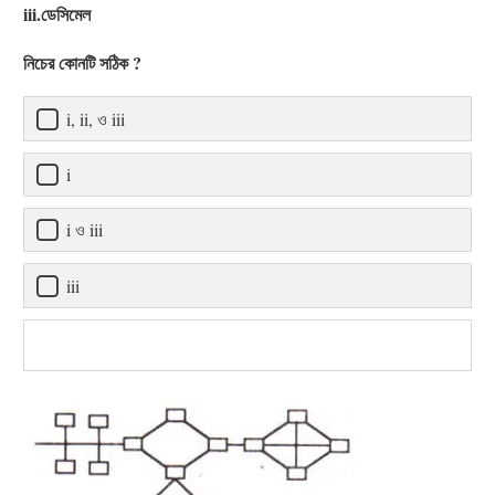
iii.ডেসিমেল
নিচের কোনটি সঠিক ?
i, ii, ও iii
i
i ও iii
iii