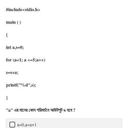
#include<stdio.h>
main ( )
{
int a,s=0;
for (a=1; a <=5;a++)
s=s+a;
printf(''%d'',s);
}
''a'' এর মানের কোন পরিবর্তনে আউটপুট ৬ হবে ?
a=0,a=a+1