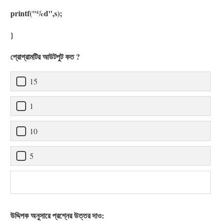
printf(''%d'',s);
}
প্রোগ্রামটির আউটপুট কত ?
15
1
10
5
উদ্দিপক অনুসারে প্রশ্নের উত্তর দাও: