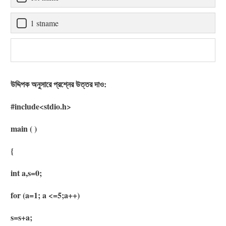
1 stname
উদ্দিপক অনুসারে প্রশ্নের উত্তর দাও:
#include<stdio.h>
main ( )
{
int a,s=0;
for (a=1; a <=5;a++)
s=s+a;