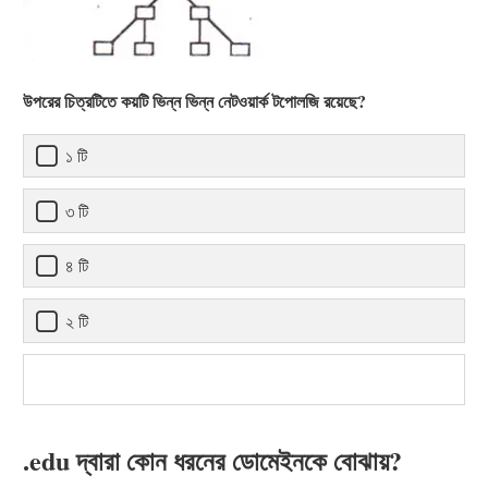
উপরের চিত্রটিতে কয়টি ভিন্ন ভিন্ন নেটওয়ার্ক টপোলজি রয়েছে?
১ টি
৩ টি
৪ টি
২ টি
.edu দ্বারা কোন ধরনের ডোমেইনকে বোঝায়?