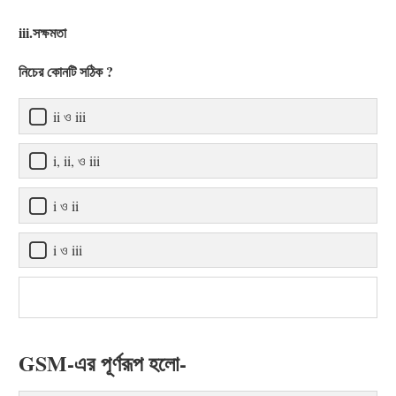
iii.সক্ষমতা
নিচের কোনটি সঠিক ?
ii ও iii
i, ii, ও iii
i ও ii
i ও iii
GSM-এর পূর্ণরূপ হলো-