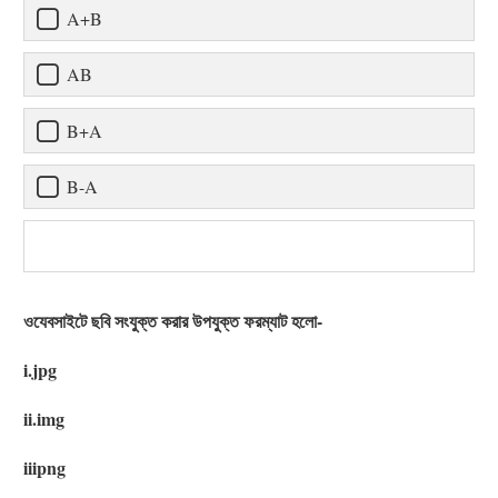
A+B
AB
B+A
B-A
ওযেবসাইটে ছবি সংযুক্ত করার উপযুক্ত ফরম্যাট হলো-
i.jpg
ii.img
iiipng