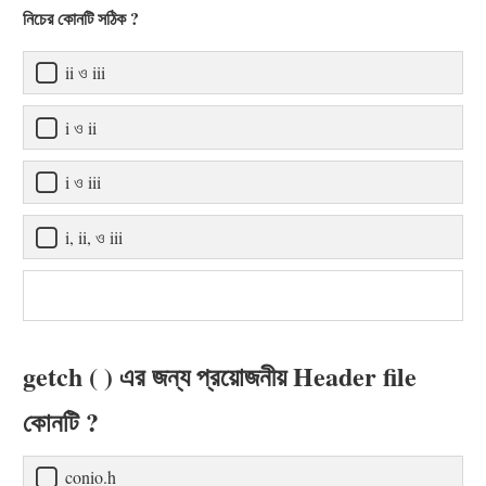
নিচের কোনটি সঠিক ?
ii ও iii
i ও ii
i ও iii
i, ii, ও iii
getch ( ) এর জন্য প্রয়োজনীয় Header file
কোনটি ?
conio.h