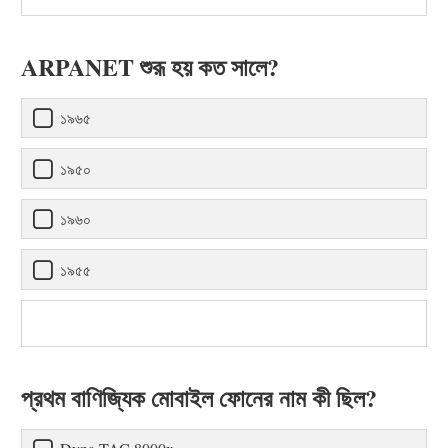
ARPANET শুরূ হয় কত সালে?
১৯৬৫
১৯৫০
১৯৬০
১৯৫৫
প্রথম বাণিজ্যিক মোবাইল ফোনের নাম কী ছিল?