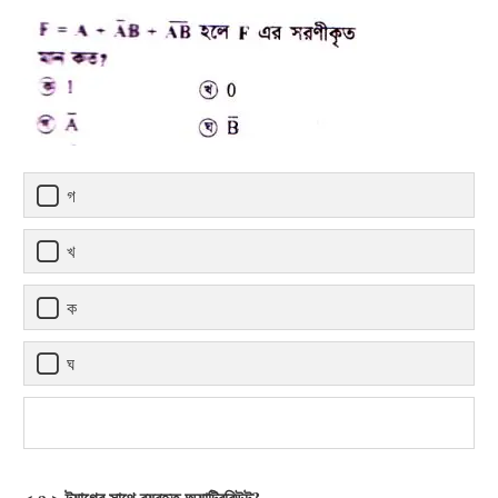
গ
খ
ক
ঘ
< a > ট্যাগের সাথে ব্যবহৃত অ্যাট্রিবিউট?