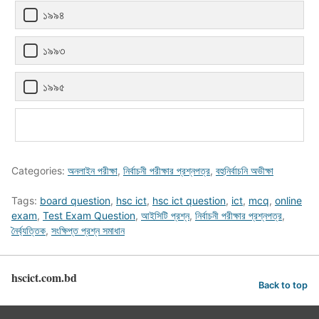
১৯৯৪
১৯৯৩
১৯৯৫
Categories:
অনলাইন পরীক্ষা
,
নির্বাচনী পরীক্ষার প্রশ্নপত্র
,
বহুনির্বাচনি অভীক্ষা
Tags:
board question
,
hsc ict
,
hsc ict question
,
ict
,
mcq
,
online
exam
,
Test Exam Question
,
আইসিটি প্রশ্ন
,
নির্বাচনী পরীক্ষার প্রশ্নপত্র
,
নৈর্ব্যত্তিক
,
সংক্ষিপ্ত প্রশ্ন সমাধান
hscict.com.bd
Back to top