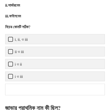
ii.সার্ভারনেম
iii.ফাইলনেম
নিচের কোনটি সঠিক?
i, ii, ও iii
ii ও iii
i ও ii
i ও iii
জাভার প্রাথমিক নাম কী ছিল?