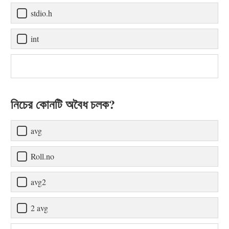
stdio.h
int
নিচের কোনটি অবৈধ চলক?
avg
Roll.no
avg2
2 avg