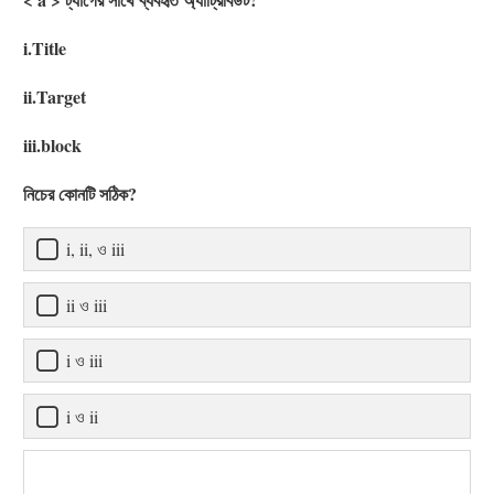
i.Title
ii.Target
iii.block
নিচের কোনটি সঠিক?
i, ii, ও iii
ii ও iii
i ও iii
i ও ii