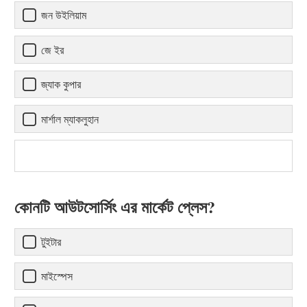
জন উইলিয়াম
জে ইর
জ্যাক কুপার
মার্শাল ম্যাকলুহান
কোনটি আউটসোর্সিং এর মার্কেট প্লেস?
টুইটার
মাইস্পেস