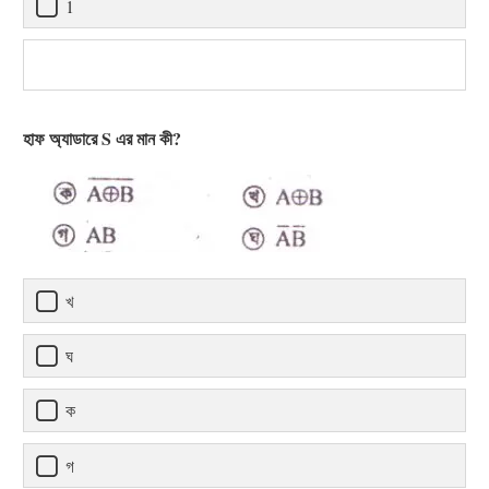
1
হাফ অ্যাডারে S এর মান কী?
খ
ঘ
ক
গ